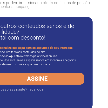
veis podem impulsionar a oferta de fundos de pensão
mentar a poupança.
 outros conteúdos sérios e de
ilidade?
ital com desconto!
sonalize sua capa com os assuntos de seu interesse
sso ilimitado aos conteúdos do site
sso ao Aplicativo e versão para folhear on-line
teúdos exclusivos e especializados em economia e negócios
celamento on-line e a qualquer momento
ASSINE
nosso assinante?
faça login