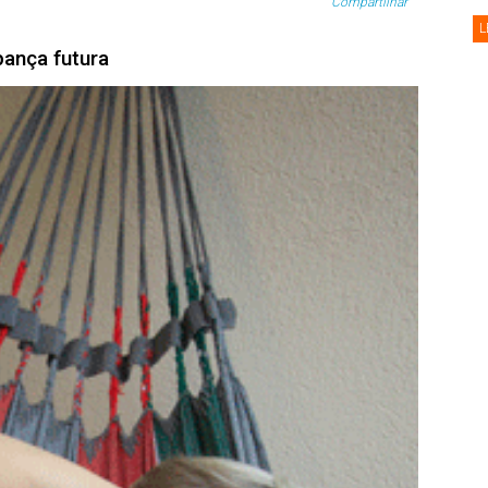
Compartilhar
L
ança futura