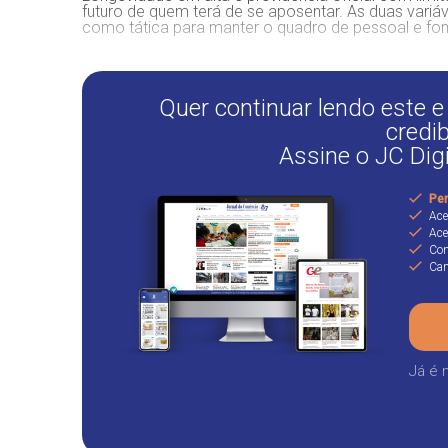
futuro de quem terá de se aposentar. As duas variá
como tática para manter o quadro de pessoal e fo
Quer continuar lendo este e
credib
Assine o JC Dig
Per
Ace
Ace
Con
Can
Já é 